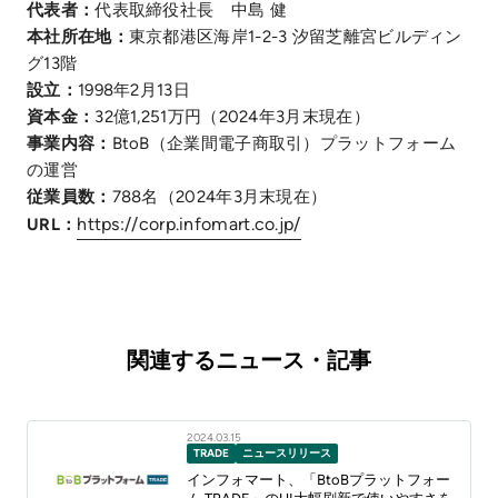
代表者：
代表取締役社長 中島 健
本社所在地：
東京都港区海岸1-2-3 汐留芝離宮ビルディン
グ13階
設立：
1998年2月13日
資本金：
32億1,251万円（2024年3月末現在）
事業内容：
BtoB（企業間電子商取引）プラットフォーム
の運営
従業員数：
788名（2024年3月末現在）
https://corp.infomart.co.jp/
URL：
関連するニュース・記事
2024.03.15
TRADE
ニュースリリース
インフォマート、「BtoBプラットフォー