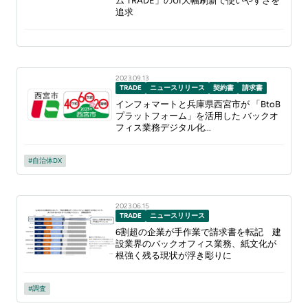
ム TRADE」のUI大幅刷新で使いやすさを
追求
2023.09.13
TRADE
ニュースリリース
契約書
請求書
インフォマートと兵庫県西宮市が 「BtoB
プラットフォーム」を活用した バックオ
フィス業務デジタル化...
自治体DX
2023.06.15
TRADE
ニュースリリース
6割超の企業が手作業で請求書を転記 建
設業界のバックオフィス業務、紙文化が
根強く残る現状が浮き彫りに
調査