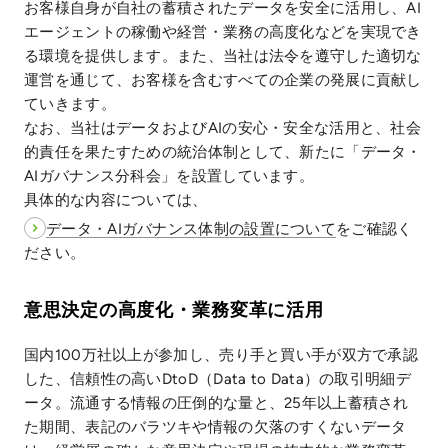
お客様自身が自社の蓄積されたデータを安全に活用し、AI
エージェントの稼働や経営・業務の高度化などを実現でき
る環境を提供します。また、当社は法令を遵守した適切な
運営を通じて、お客様を含むすべての企業の発展に貢献し
ていきます。
なお、当社はデータおよびAIの安心・安全な活用と、社会
的責任を果たすための統治体制として、新たに「データ・
AIガバナンス分科会」を設置しています。
具体的な内容については、
データ・AIガバナンス体制の設置について
をご確認く
ださい。
意思決定の高度化・業務変革に活用
国内100万社以上が参加し、売り手と買い手が双方で承認
した、信頼性の高いDtoD（Data to Data）の取引明細デ
ータ。流通する情報の圧倒的な量と、25年以上蓄積され
た期間、表記のバラツキや情報の欠落のすくないデータ