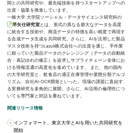
関との共同研究や、最先端技術を持つスタートアップへの
出資・協業を推進しています。
一橋大学 大学院ソーシャル・データサイエンス研究科の
早矢仕研究室
とは、形式の異なる膨大なデータを高度
に統合する技術や、商流データの特徴を高い精度で再現す
る合成データ生成を共同研究。さらに、AIを活用した製品
マスタ技術を持つLazuli株式会社への出資を通じ、手作業
に頼っていた製品データのクレンジング（データの自動統
合・表記ゆれの修正）を追求しサプライチェーン全体にお
ける情報流通の高度化を進めています。 また、他の国内
の大学研究室と、飲食店の適正在庫管理や業態分類アルゴ
リズム、自社AI-OCR開発といった、現場の課題に直結す
る実務研究を多角的に展開。さらに、AI活用の倫理性につ
いても専門家と対話を重ねています。
関連リリース情報
インフォマート、東京大学とAIを用いた共同研究を
開始