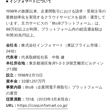
■ インフォマートについて
1998年の創業以来、企業間取引における請求・受発注等の
業務効率化を実現するクラウドサービスを提供・運営して
います。主力サービスの「BtoBプラットフォーム」は、
88万社以上が利用。プラットフォーム内の総流通金額は
年間30兆円以上。
会社名：
株式会社インフォマート（東証プライム市場：
2492）
代表者：
代表取締役社長 中島 健
本社所在地：
東京都港区海岸1-2-3 汐留芝離宮ビルディン
グ13階
設立：
1998年2月13日
資本金：
32億1,251万円
事業内容：
BtoB（企業間電子商取引）プラットフォーム
の運営
従業員数：
721名（2023年3月末現在）
https://corp.infomart.co.jp/
URL：