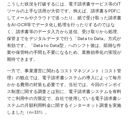
こうした状況を打破するには、電子請求書サービス等のIT
ツールの上手な活用が大切です。例えば、請求書をPDFに
してメールやクラウドで送ったり、紙で受け取った請求書
をAI-OCR等でデータ化し処理を行ったりするのではな
く、請求書等のデータ入力から送信、受け取りから処理、
保管までをデジタルデータで行う「Data to Data」方式が
有効です。「Data to Data型」へのシフト後は、煩雑な作
業や保管時の手間も不要になるため、業務効率化の実現が
期待できます。
一方で、事業運営に関わるコストマネジメント（コスト管
理）の観点では、電子請求書システムの導入によって毎月
かかる費用の対策も必要です。当社では、今回のインボイ
ス制度に関する調査とは別に、電子請求書システムを有料
でご利用中の方限定で、自社で使用している電子請求書シ
ステムの月額利用料金に関するインターネット調査を実施
しました（n=331）。