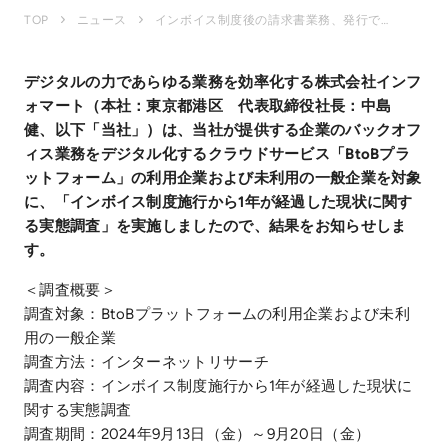
インボイス制度後の請求書業務、発行で2割以上、受け取りで3割以上が「処理時間が増えた」と回答
TOP
ニュース
デジタルの力であらゆる業務を効率化する株式会社インフ
ォマート（本社：東京都港区 代表取締役社長：中島
健、以下「当社」）は、当社が提供する企業のバックオフ
ィス業務をデジタル化するクラウドサービス「BtoBプラ
ットフォーム」の利用企業および未利用の一般企業を対象
に、「インボイス制度施行から1年が経過した現状に関す
る実態調査」を実施しましたので、結果をお知らせしま
す。
＜調査概要＞
調査対象：BtoBプラットフォームの利用企業および未利
用の一般企業
調査方法：インターネットリサーチ
調査内容：インボイス制度施行から1年が経過した現状に
関する実態調査
調査期間：2024年9月13日（金）～9月20日（金）