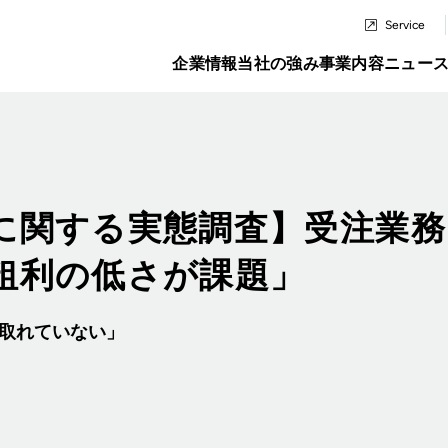
Service
企業情報
当社の強み
事業内容
ニュー
に関する実態調査】受注業
粗利の低さが課題」
が取れていない」