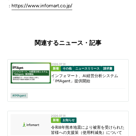
https://www.infomart.co.jp/
：
関連するニュース・記事
2026.07.31
新着
その他
ニュースリリース
請求書
インフォマート、AI経営分析システム
「IMAgent」提供開始
IMAgent
2026.07.31
新着
お知らせ
令和8年熊本地震により被害を受けられた
皆様への支援策（使用料減免）について