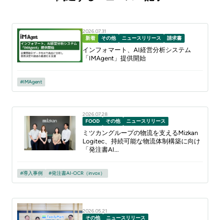
2026.07.31
新着
その他
ニュースリリース
請求書
インフォマート、AI経営分析システム
「IMAgent」提供開始
IMAgent
2026.07.28
FOOD
その他
ニュースリリース
ミツカングループの物流を支えるMizkan
Logitec、持続可能な物流体制構築に向け
「発注書AI...
導入事例
発注書AI-OCR（invox）
2026.05.21
その他
ニュースリリース