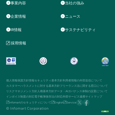
事業内容
当社の強み
企業情報
ニュース
IR情報
サステナビリティ
採用情報
個人情報保護方針
情報セキュリティ基本方針
利用者情報の外部送信について
カスタマーハラスメントに対する基本方針
フリーランス法に関する窓口について
リスクマネジメント方針
人権基本方針
データ・AIガバナンス体制の設置について
インボイス制度の対応
電子帳簿保存法の対応
外部サービス連携
サイトマップ
infomartのセキュリティについて
English
Service
© Infomart Corporation