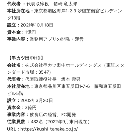
代表者 ：
代表取締役 箱崎 竜太郎
本社所在地：
東京都港区海岸1-2-3 汐留芝離宮ビルディン
グ13階
設立：
2021年10月18日
資本金：
1億円
事業内容：
業務用アプリの開発・運営
【串カツ田中HD】
会社名：
株式会社串カツ田中ホールディングス（東証スタ
ンダード市場：3547）
代表者：
代表取締役社長 坂本 壽男
本社所在地：
東京都品川区東五反田1-7-6 藤和東五反田
ビル5階
設立：
2002年3月20日
資本金：
3億円
事業内容：
飲食店の経営、FC開発
従業員数 ：
432名（2022年9月末日現在）
https://kushi-tanaka.co.jp/
URL：