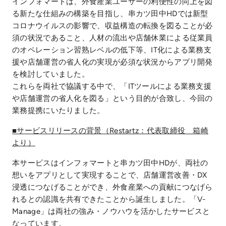
インフォマートは、外食産業ユーザーの利便性の向上を図
る新たな仕組みの構築を目指し、串カツ田中HDでは新型
コロナウイルスの影響で、収益構造の転換を図ることが必
須の状況であること、人材の流出や店舗休業による従業員
のオペレーション習熟レベルの低下等、IT化による業務支
援や店舗運営の省人化の実現が必須な状況からアプリ開発
を検討していました。
これらを両社で協議する中で、「ITツールによる業務支援
や店舗運営の省人化を図る」という目的が合致し、今回の
業務提携にいたりました。
■サービスリリースの背景（Restartz：代表取締役 箱崎
より）
本サービスはインフォマートと串カツ田中HDが、両社の
想いをアプリとして実現することで、店舗運営改善・DX
浸透につなげることができ、外食産業への貢献につなげら
れるとの認識を共有できたことから誕生しました。「V-
Manage」は両社の強み・ノウハウを活かしたサービスと
なっています。