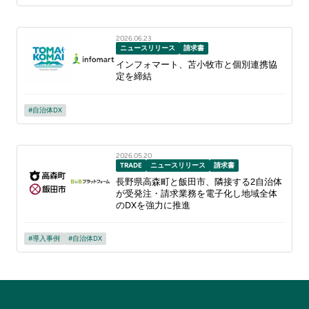
2026.06.23
ニュースリリース
請求書
インフォマート、苫小牧市と個別連携協
定を締結
自治体DX
2026.05.20
TRADE
ニュースリリース
請求書
長野県高森町と飯田市、隣接する2自治体
が受発注・請求業務を電子化し地域全体
のDXを強力に推進
導入事例
自治体DX