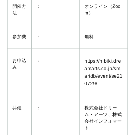
開催方
：
オンライン（Zoo
法
m）
参加費
：
無料
お申込
：
https://hibiki.dre
み
amarts.co.jp/sm
artdb/event/se21
0729/
共催
：
株式会社ドリー
ム・アーツ、株式
会社インフォマー
ト